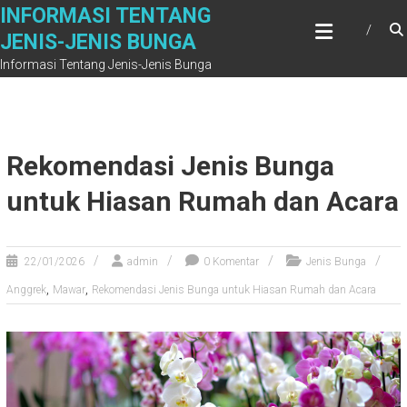
Skip
INFORMASI TENTANG
to
JENIS-JENIS BUNGA
content
Informasi Tentang Jenis-Jenis Bunga
Rekomendasi Jenis Bunga
untuk Hiasan Rumah dan Acara
22/01/2026
admin
0 Komentar
Jenis Bunga
,
,
Anggrek
Mawar
Rekomendasi Jenis Bunga untuk Hiasan Rumah dan Acara