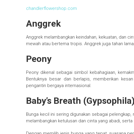
chandlerflowershop.com
Anggrek
Anggrek melambangkan keindahan, kekuatan, dan cinta
mewah atau bertema tropis. Anggrek juga tahan lama
Peony
Peony dikenal sebagai simbol kebahagiaan, kemak
Bentuknya besar dan berlapis, memberikan kesa
pengantin bergaya internasional.
Baby’s Breath (Gypsophila
Bunga kecil ini sering digunakan sebagai pelengkap, 
melambangkan ketulusan dan cinta yang abadi, sert
Dengan memilih jenis bunga yang tepat, suasana per