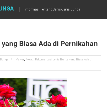
BUNGA
Informasi Tentang Jenis-Jenis Bunga
yang Biasa Ada di Pernikahan
,
,
 Bunga
Mawar
Melati
Rekomendasi Jenis Bunga yang Biasa Ada di