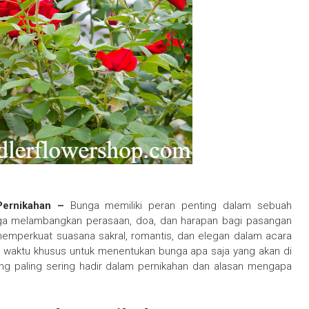
Pernikahan –
Bunga memiliki peran penting dalam sebuah
juga melambangkan perasaan, doa, dan harapan bagi pasangan
memperkuat suasana sakral, romantis, dan elegan dalam acara
n waktu khusus untuk menentukan bunga apa saja yang akan di
ang paling sering hadir dalam pernikahan dan alasan mengapa