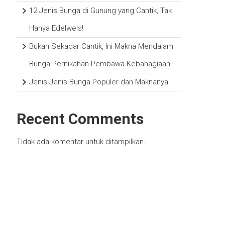
12 Jenis Bunga di Gunung yang Cantik, Tak
Hanya Edelweis!
Bukan Sekadar Cantik, Ini Makna Mendalam
Bunga Pernikahan Pembawa Kebahagiaan
Jenis-Jenis Bunga Populer dan Maknanya
Recent Comments
Tidak ada komentar untuk ditampilkan.