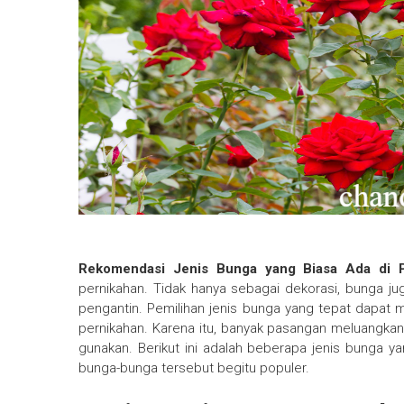
Rekomendasi Jenis Bunga yang Biasa Ada di 
pernikahan. Tidak hanya sebagai dekorasi, bunga 
pengantin. Pemilihan jenis bunga yang tepat dapat 
pernikahan. Karena itu, banyak pasangan meluangka
gunakan. Berikut ini adalah beberapa jenis bunga y
bunga-bunga tersebut begitu populer.