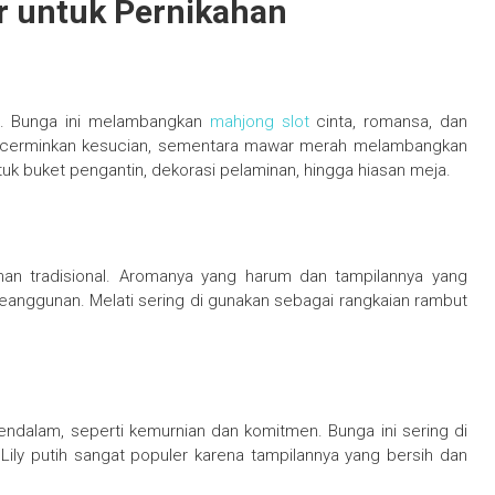
r untuk Pernikahan
an. Bunga ini melambangkan
mahjong slot
cinta, romansa, dan
mencerminkan kesucian, sementara mawar merah melambangkan
uk buket pengantin, dekorasi pelaminan, hingga hiasan meja.
ahan tradisional. Aromanya yang harum dan tampilannya yang
anggunan. Melati sering di gunakan sebagai rangkaian rambut
ndalam, seperti kemurnian dan komitmen. Bunga ini sering di
Lily putih sangat populer karena tampilannya yang bersih dan