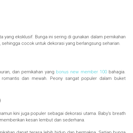
 yang eksklusif. Bunga ini sering di gunakan dalam pernikahan
, sehingga cocok untuk dekorasi yang berlangsung seharian.
muran, dan pernikahan yang
bonus new member 100
bahagia.
n romantis dan mewah. Peony sangat populer dalam buket
)
namun kini juga populer sebagai dekorasi utama. Baby’s breath
a memberikan kesan lembut dan sederhana.
nikahan dapat terasa lebih hidup dan bermakna. Setiap bunga