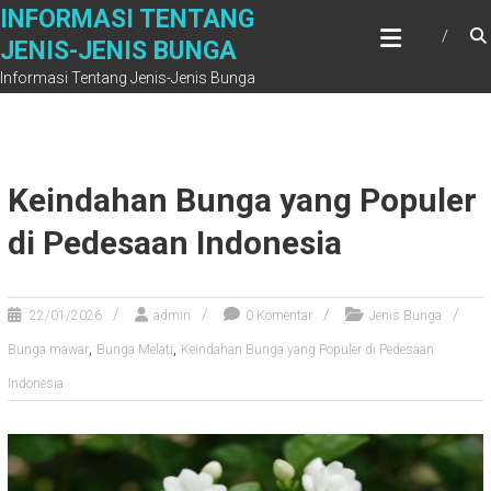
Skip
INFORMASI TENTANG
to
JENIS-JENIS BUNGA
content
Informasi Tentang Jenis-Jenis Bunga
Keindahan Bunga yang Populer
di Pedesaan Indonesia
22/01/2026
admin
0 Komentar
Jenis Bunga
,
,
Bunga mawar
Bunga Melati
Keindahan Bunga yang Populer di Pedesaan
Indonesia