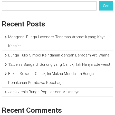
Cari
Recent Posts
Mengenal Bunga Lavender Tanaman Aromatik yang Kaya
Khasiat
Bunga Tulip Simbol Keindahan dengan Beragam Arti Warna
12 Jenis Bunga di Gunung yang Cantik, Tak Hanya Edelweis!
Bukan Sekadar Cantik, Ini Makna Mendalam Bunga
Pernikahan Pembawa Kebahagiaan
Jenis-Jenis Bunga Populer dan Maknanya
Recent Comments