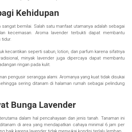
bagi Kehidupan
sangat bernilai. Salah satu manfaat utamanya adalah sebagai
dan kecemasan. Aroma lavender terbukti dapat membantu
tidur.
uk kecantikan seperti sabun, lotion, dan parfum karena sifatnya
radisional, minyak lavender juga dipercaya dapat membantu
adangan ringan pada kulit.
aman pengusir serangga alami. Aromanya yang kuat tidak disukai
sehingga sering ditanam di halaman rumah sebagai pelindung
at Bunga Lavender
erutama dalam hal pencahayaan dan jenis tanah. Tanaman ini
 ditanam di area yang mendapatkan cahaya minimal 6 jam per
ng baik karena lavender tidak menyukai kondisi terlalu lembap.