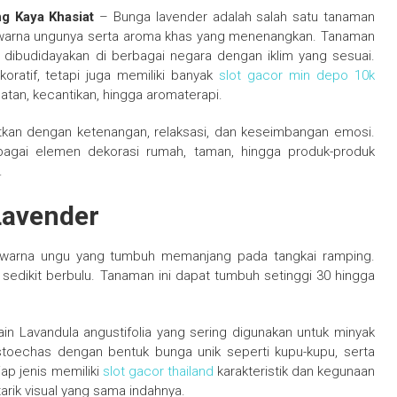
g Kaya Khasiat
– Bunga lavender adalah salah satu tanaman
n warna ungunya serta aroma khas yang menenangkan. Tanaman
ah dibudidayakan di berbagai negara dengan iklim yang sesuai.
ratif, tetapi juga memiliki banyak
slot gacor min depo 10k
atan, kecantikan, hingga aromaterapi.
itkan dengan ketenangan, relaksasi, dan keseimbangan emosi.
ebagai elemen dekorasi rumah, taman, hingga produk-produk
.
 Lavender
berwarna ungu yang tumbuh memanjang pada tangkai ramping.
sedikit berbulu. Tanaman ini dapat tumbuh setinggi 30 hingga
ain Lavandula angustifolia yang sering digunakan untuk minyak
stoechas dengan bentuk bunga unik seperti kupu-kupu, serta
iap jenis memiliki
slot gacor thailand
karakteristik dan kegunaan
rik visual yang sama indahnya.