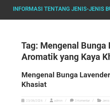
Skip
to
INFORMASI TENTANG JENIS-JENIS 
content
Tag: Mengenal Bunga
Aromatik yang Kaya K
Mengenal Bunga Lavender
Khasiat
23/06/2026
admin
0 Komentar
Jenis