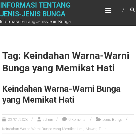
Skip
INFORMASI TENTANG
to
JENIS-JENIS BUNGA
content
Informasi Tentang Jenis-Jenis Bunga
Tag: Keindahan Warna-Warni
Bunga yang Memikat Hati
Keindahan Warna-Warni Bunga
yang Memikat Hati
22/01/2026
admin
0 Komentar
Jenis Bunga
,
,
Keindahan Warna-Warni Bunga yang Memikat Hati
Mawar
Tulip