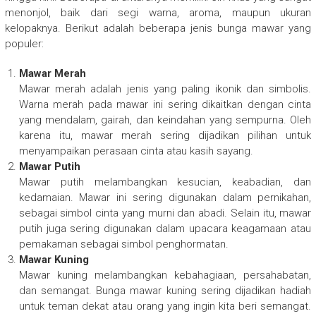
menonjol, baik dari segi warna, aroma, maupun ukuran
kelopaknya. Berikut adalah beberapa jenis bunga mawar yang
populer:
Mawar Merah
Mawar merah adalah jenis yang paling ikonik dan simbolis.
Warna merah pada mawar ini sering dikaitkan dengan cinta
yang mendalam, gairah, dan keindahan yang sempurna. Oleh
karena itu, mawar merah sering dijadikan pilihan untuk
menyampaikan perasaan cinta atau kasih sayang.
Mawar Putih
Mawar putih melambangkan kesucian, keabadian, dan
kedamaian. Mawar ini sering digunakan dalam pernikahan,
sebagai simbol cinta yang murni dan abadi. Selain itu, mawar
putih juga sering digunakan dalam upacara keagamaan atau
pemakaman sebagai simbol penghormatan.
Mawar Kuning
Mawar kuning melambangkan kebahagiaan, persahabatan,
dan semangat. Bunga mawar kuning sering dijadikan hadiah
untuk teman dekat atau orang yang ingin kita beri semangat.