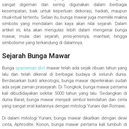
sangat digemari dan sering digunakan dalam berbagai
kesempatan, baik untuk keperluan dekorasi, hadiah, maupun
ritual-ritual tertentu. Selain itu, bunga mawar juga memiliki makna
simbolis yang mendalam dan kaya akan nilai sejarah. Dalam
artikel ini, kita akan mengulas lebih dalam mengenai bunga
mawar, mulai dari sejarah, jenis-jenisnya, manfaat, hingga
simbolisme yang terkandung di dalamnya.
Sejarah Bunga Mawar
Bunga
spaceman slot
mawar telah ada sejak ribuan tahun yang
lalu dan telah dikenal di berbagai budaya di seluruh dunia.
Berdasarkan bukti arkeologis, bunga mawar diperkirakan sudah
ada sejak zaman prasejarah. Di Tiongkok, bunga mawar pertama
kali dibudidayakan sekitar 5000 tahun yang lalu. Sedangkan di
dunia Barat, bunga mawar menjadi simbol keindahan dan cinta
yang sangat erat kaitannya dengan mitologi Yunani dan Romawi.
Di dalam mitologi Yunani, bunga mawar dikaitkan dengan dewi
cinta, Aphrodite. Konon, bunga mawar pertama kali tumbuh di