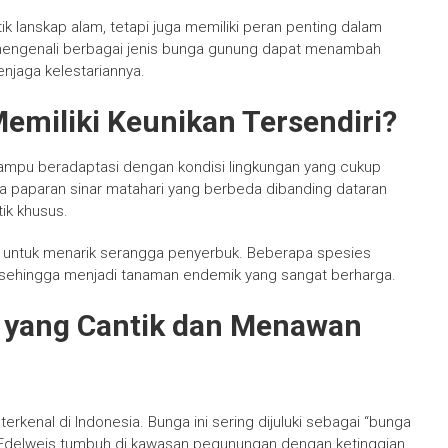
 lanskap alam, tetapi juga memiliki peran penting dalam
mengenali berbagai jenis bunga gunung dapat menambah
njaga kelestariannya.
miliki Keunikan Tersendiri?
mpu beradaptasi dengan kondisi lingkungan yang cukup
ta paparan sinar matahari yang berbeda dibanding dataran
ik khusus.
ah untuk menarik serangga penyerbuk. Beberapa spesies
u sehingga menjadi tanaman endemik yang sangat berharga.
g yang Cantik dan Menawan
kenal di Indonesia. Bunga ini sering dijuluki sebagai “bunga
. Edelweis tumbuh di kawasan pegunungan dengan ketinggian