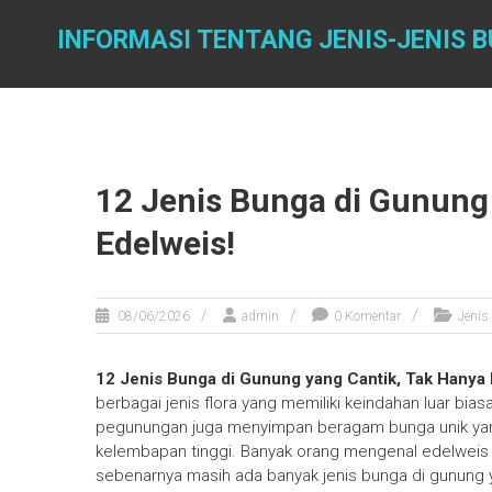
Skip
to
INFORMASI TENTANG JENIS-JENIS 
content
12 Jenis Bunga di Gunung
Edelweis!
08/06/2026
admin
0 Komentar
Jenis
12 Jenis Bunga di Gunung yang Cantik, Tak Hanya 
berbagai jenis flora yang memiliki keindahan luar 
pegunungan juga menyimpan beragam bunga unik yan
kelembapan tinggi. Banyak orang mengenal edelwei
sebenarnya masih ada banyak jenis bunga di gunung ya