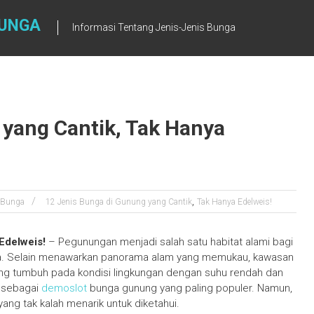
BUNGA
Informasi Tentang Jenis-Jenis Bunga
 yang Cantik, Tak Hanya
,
 Bunga
12 Jenis Bunga di Gunung yang Cantik
Tak Hanya Edelweis!
Edelweis!
– Pegunungan menjadi salah satu habitat alami bagi
biasa. Selain menawarkan panorama alam yang memukau, kawasan
g tumbuh pada kondisi lingkungan dengan suhu rendah dan
s sebagai
demoslot
bunga gunung yang paling populer. Namun,
ng tak kalah menarik untuk diketahui.