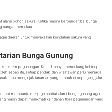
t alami pohon sakura. Ketika musim berbunga tiba, bunga
ng sangat memukau.
rbagai daerah untuk menyaksikan keindahan sakura yang
starian Bunga Gunung
 ekosistem pegunungan. Kehadirannya mendukung kehidupan
. Oleh sebab itu, setiap pendaki dan wisatawan perlu menjaga
usak, atau menginjak tanaman yang tumbuh di sepanjang jalur
an dapat membantu menjaga habitat alami bunga gunung agar
atang masih dapat menikmati keindahan flora pegunungan yang