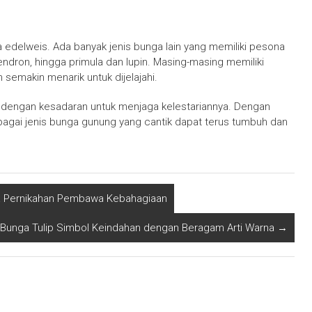
 edelweis. Ada banyak jenis bunga lain yang memiliki pesona
dendron, hingga primula dan lupin. Masing-masing memiliki
semakin menarik untuk dijelajahi.
 dengan kesadaran untuk menjaga kelestariannya. Dengan
bagai jenis bunga gunung yang cantik dapat terus tumbuh dan
ga Pernikahan Pembawa Kebahagiaan
Bunga Tulip Simbol Keindahan dengan Beragam Arti Warna
→